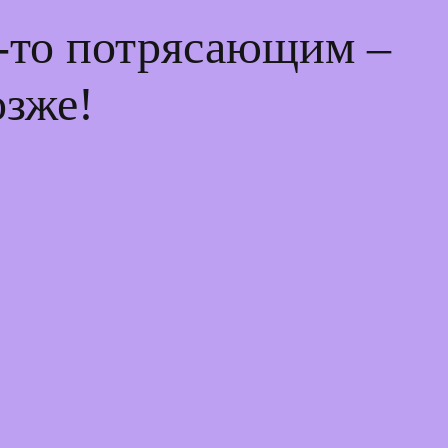
м-то потрясающим –
озже!