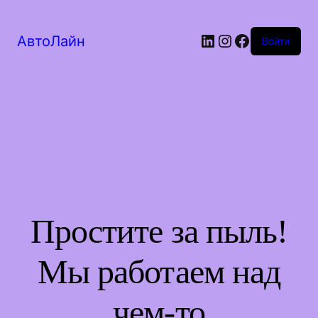
LinkedIn
Instagram
Facebook
АвтоЛайн
Войти
Простите за пыль!
Мы работаем над
чем-то