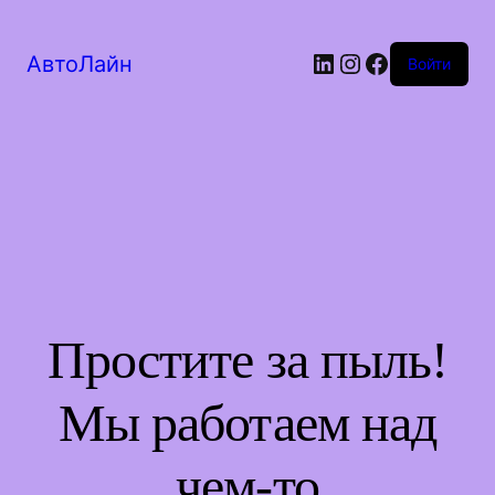
LinkedIn
Instagram
Facebook
АвтоЛайн
Войти
Простите за пыль!
Мы работаем над
чем-то