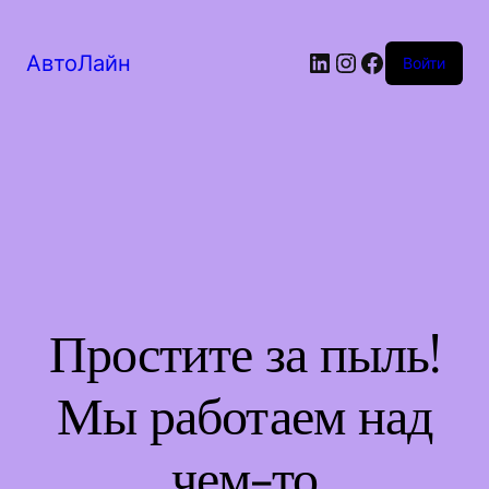
LinkedIn
Instagram
Facebook
АвтоЛайн
Войти
Простите за пыль!
Мы работаем над
чем-то