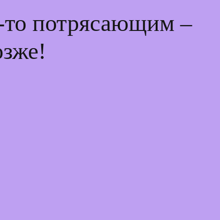
м-то потрясающим –
озже!