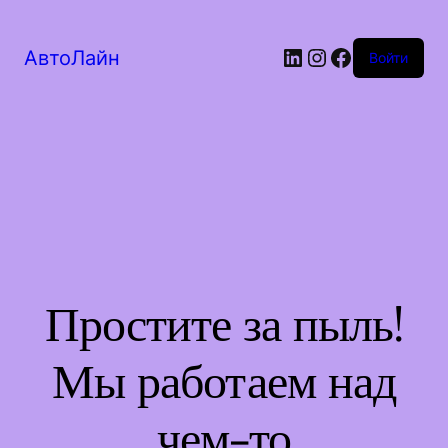
LinkedIn
Instagram
Facebook
АвтоЛайн
Войти
Простите за пыль!
Мы работаем над
чем-то