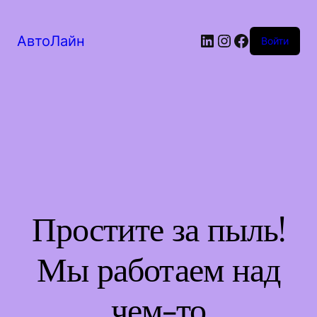
LinkedIn
Instagram
Facebook
АвтоЛайн
Войти
Простите за пыль!
Мы работаем над
чем-то