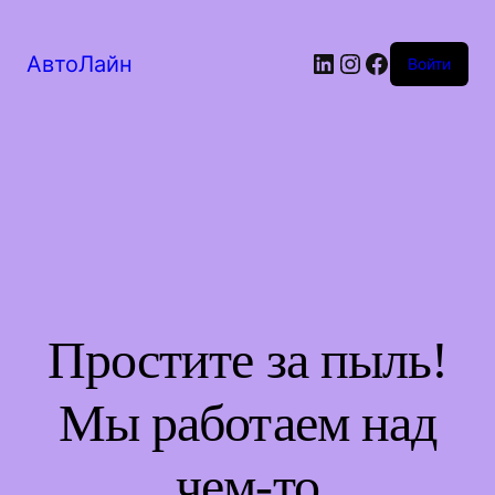
LinkedIn
Instagram
Facebook
АвтоЛайн
Войти
Простите за пыль!
Мы работаем над
чем-то