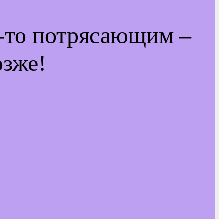
м-то потрясающим –
озже!