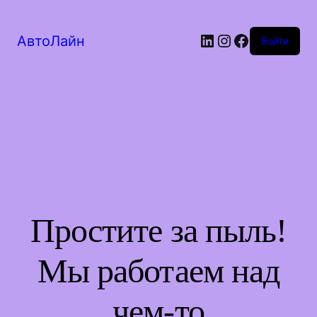
LinkedIn
Instagram
Facebook
АвтоЛайн
Войти
Простите за пыль!
Мы работаем над
чем-то