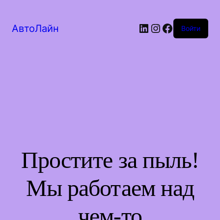
LinkedIn
Instagram
Facebook
АвтоЛайн
Войти
Простите за пыль!
Мы работаем над
чем-то