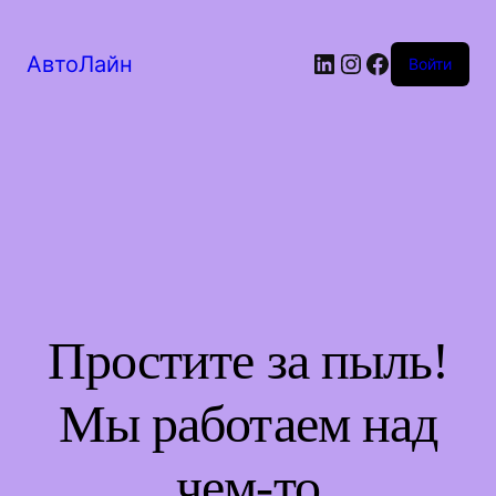
LinkedIn
Instagram
Facebook
АвтоЛайн
Войти
Простите за пыль!
Мы работаем над
чем-то