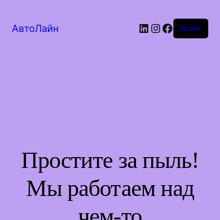
LinkedIn
Instagram
Facebook
АвтоЛайн
Войти
Простите за пыль!
Мы работаем над
чем-то