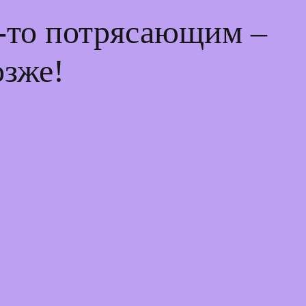
м-то потрясающим –
озже!