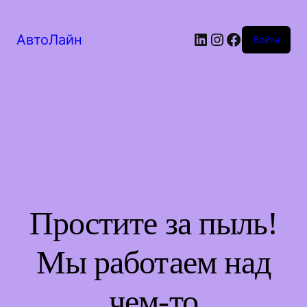
LinkedIn
Instagram
Facebook
АвтоЛайн
Войти
Простите за пыль!
Мы работаем над
чем-то