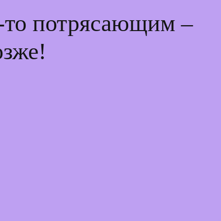
м-то потрясающим –
озже!