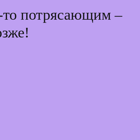
м-то потрясающим –
озже!