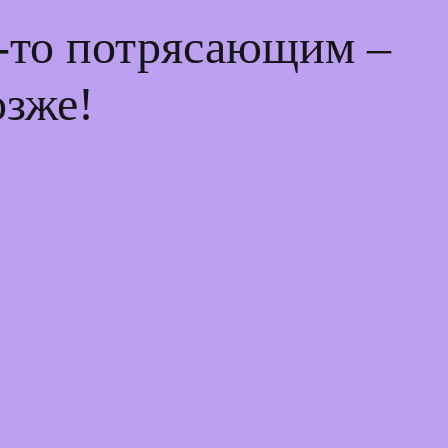
м-то потрясающим –
озже!