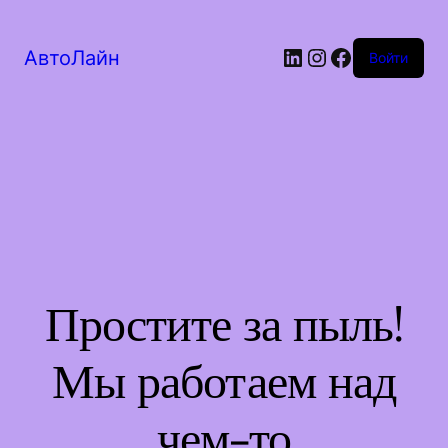
LinkedIn
Instagram
Facebook
АвтоЛайн
Войти
Простите за пыль!
Мы работаем над
чем-то