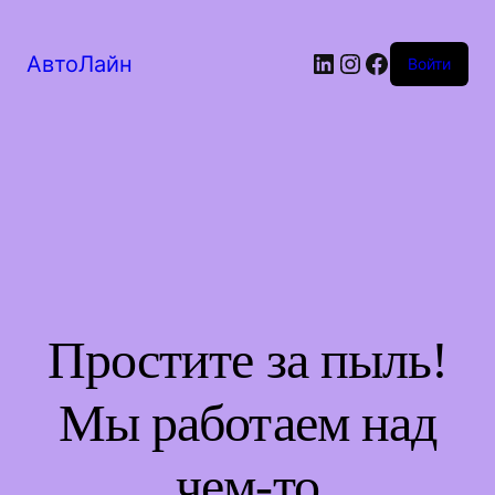
LinkedIn
Instagram
Facebook
АвтоЛайн
Войти
Простите за пыль!
Мы работаем над
чем-то