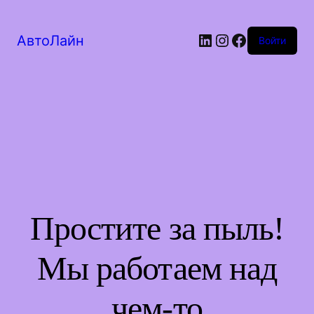
LinkedIn
Instagram
Facebook
АвтоЛайн
Войти
Простите за пыль!
Мы работаем над
чем-то