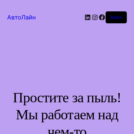
LinkedIn
Instagram
Facebook
АвтоЛайн
Войти
Простите за пыль!
Мы работаем над
чем-то