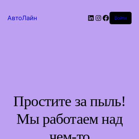
LinkedIn
Instagram
Facebook
АвтоЛайн
Войти
Простите за пыль!
Мы работаем над
чем-то