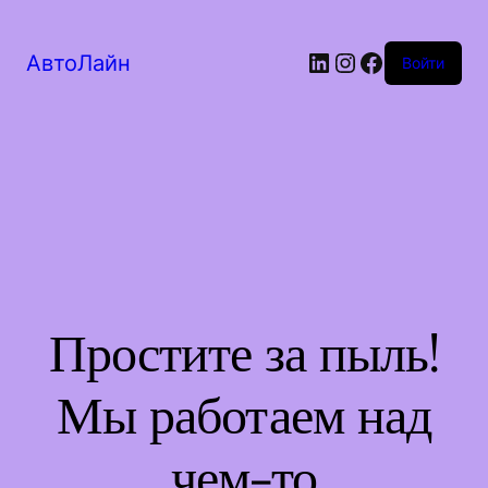
LinkedIn
Instagram
Facebook
АвтоЛайн
Войти
Простите за пыль!
Мы работаем над
чем-то