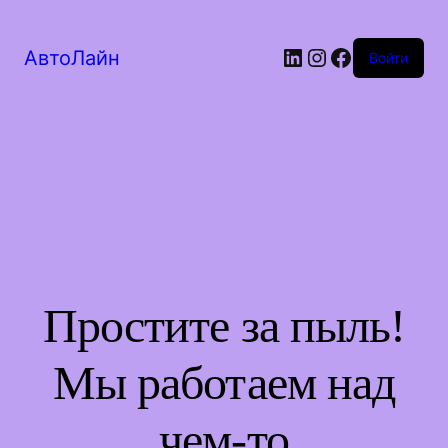
LinkedIn
Instagram
Facebook
АвтоЛайн
Войти
Простите за пыль!
Мы работаем над
чем-то