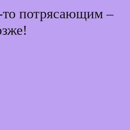
м-то потрясающим –
озже!