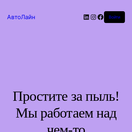
LinkedIn
Instagram
Facebook
АвтоЛайн
Войти
Простите за пыль!
Мы работаем над
чем-то