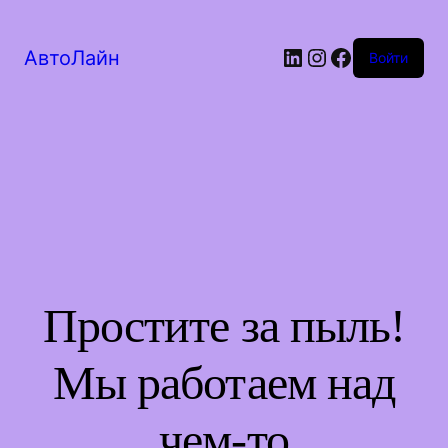
LinkedIn
Instagram
Facebook
АвтоЛайн
Войти
Простите за пыль!
Мы работаем над
чем-то