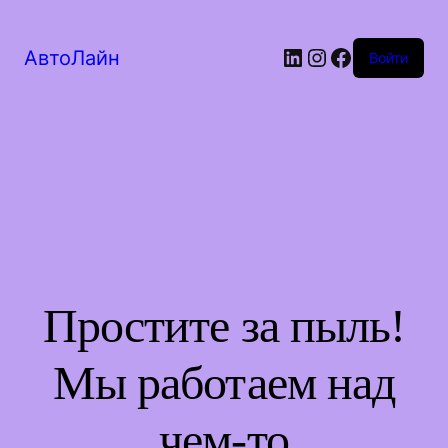
LinkedIn
Instagram
Facebook
АвтоЛайн
Войти
Простите за пыль!
Мы работаем над
чем-то