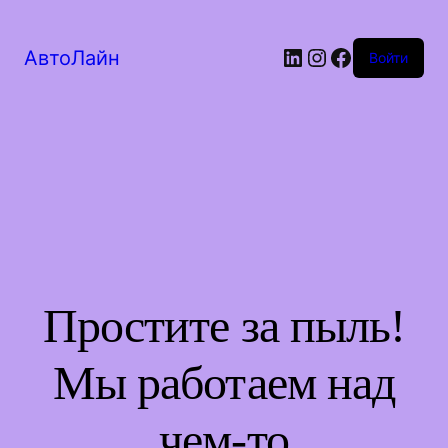
LinkedIn
Instagram
Facebook
АвтоЛайн
Войти
Простите за пыль!
Мы работаем над
чем-то