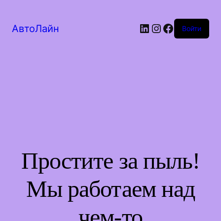
LinkedIn
Instagram
Facebook
АвтоЛайн
Войти
Простите за пыль!
Мы работаем над
чем-то