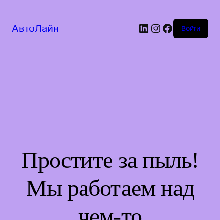
LinkedIn
Instagram
Facebook
АвтоЛайн
Войти
Простите за пыль!
Мы работаем над
чем-то