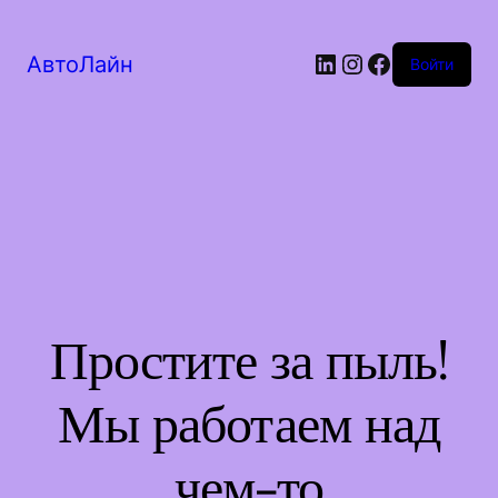
LinkedIn
Instagram
Facebook
АвтоЛайн
Войти
Простите за пыль!
Мы работаем над
чем-то