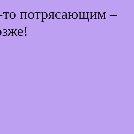
м-то потрясающим –
озже!