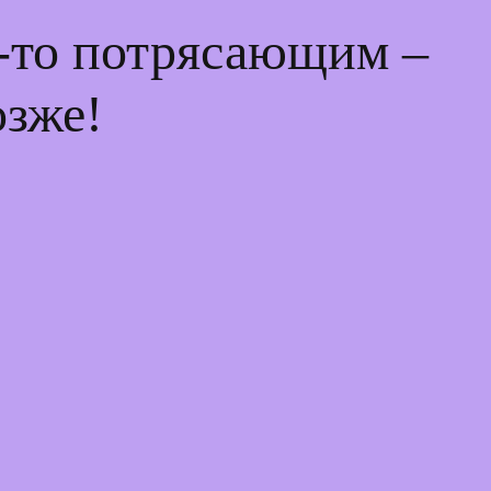
м-то потрясающим –
озже!