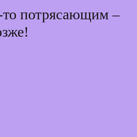
м-то потрясающим –
озже!