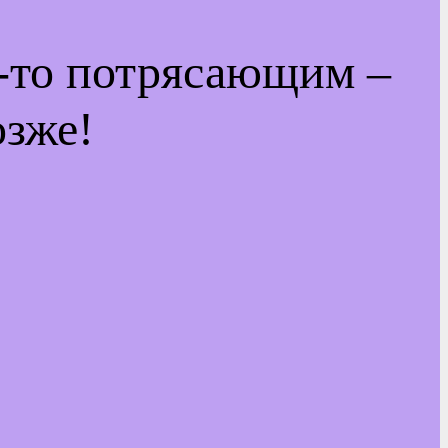
м-то потрясающим –
озже!