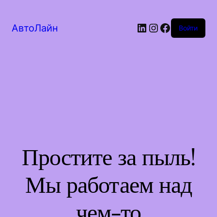
LinkedIn
Instagram
Facebook
АвтоЛайн
Войти
Простите за пыль!
Мы работаем над
чем-то