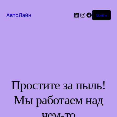
LinkedIn
Instagram
Facebook
АвтоЛайн
Войти
Простите за пыль!
Мы работаем над
чем-то