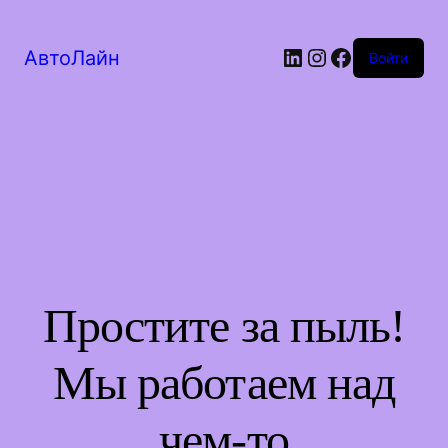
LinkedIn
Instagram
Facebook
АвтоЛайн
Войти
Простите за пыль!
Мы работаем над
чем-то