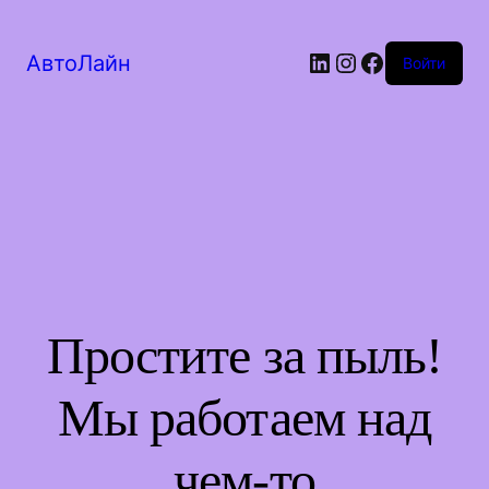
LinkedIn
Instagram
Facebook
АвтоЛайн
Войти
Простите за пыль!
Мы работаем над
чем-то