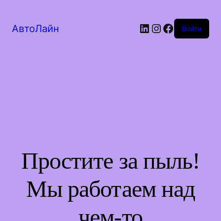
LinkedIn
Instagram
Facebook
АвтоЛайн
Войти
Простите за пыль!
Мы работаем над
чем-то