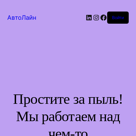
LinkedIn
Instagram
Facebook
АвтоЛайн
Войти
Простите за пыль!
Мы работаем над
чем-то