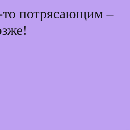
м-то потрясающим –
озже!