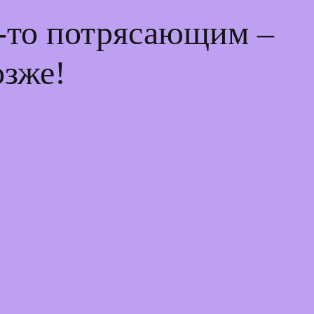
м-то потрясающим –
озже!