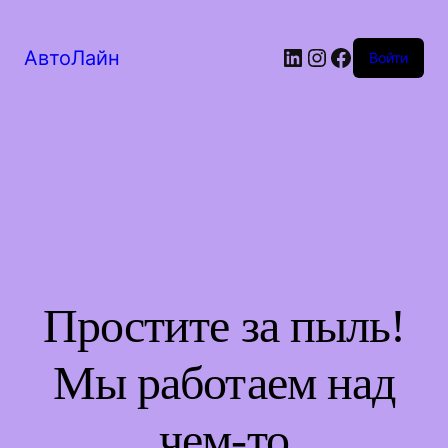
LinkedIn
Instagram
Facebook
АвтоЛайн
Войти
Простите за пыль!
Мы работаем над
чем-то