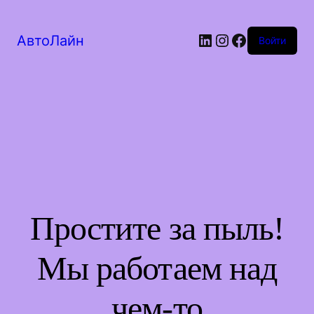
LinkedIn
Instagram
Facebook
АвтоЛайн
Войти
Простите за пыль!
Мы работаем над
чем-то