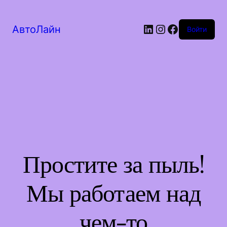
LinkedIn
Instagram
Facebook
АвтоЛайн
Войти
Простите за пыль!
Мы работаем над
чем-то