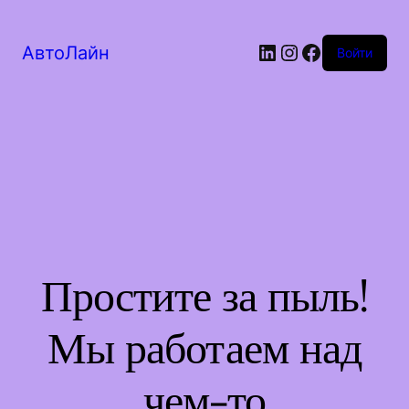
LinkedIn
Instagram
Facebook
АвтоЛайн
Войти
Простите за пыль!
Мы работаем над
чем-то