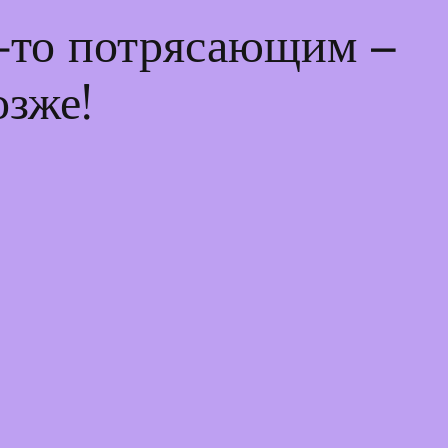
м-то потрясающим –
озже!